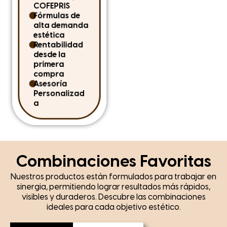
COFEPRIS
descubre cómo
Fórmulas de
distribuir una línea
alta demanda
confiable, rentable y
estética
diseñada para
Rentabilidad
impulsar tu
desde la
crecimiento la
primera
estética profesional.
compra
U
Asesoría
d
Personalizad
D
a
Combinaciones Favoritas
Nuestros productos están formulados para trabajar en
sinergia, permitiendo lograr resultados más rápidos,
visibles y duraderos. Descubre las combinaciones
ideales para cada objetivo estético.