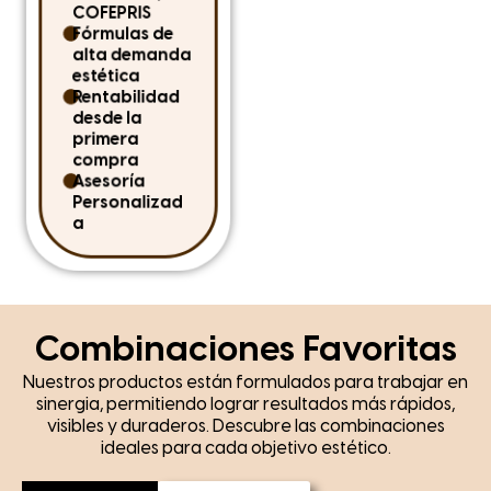
COFEPRIS
descubre cómo
Fórmulas de
distribuir una línea
alta demanda
confiable, rentable y
estética
diseñada para
Rentabilidad
impulsar tu
desde la
crecimiento la
primera
estética profesional.
compra
U
Asesoría
d
Personalizad
D
a
Combinaciones Favoritas
Nuestros productos están formulados para trabajar en
sinergia, permitiendo lograr resultados más rápidos,
visibles y duraderos. Descubre las combinaciones
ideales para cada objetivo estético.