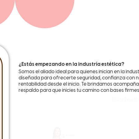
¿Estás empezando en la industría estética?
Somos el aliado ideal para quienes inician en la indu
diseñada para ofrecerte seguridad, confianza con n
rentabilidad desde el inicio. Te brindamos acompañ
respaldo para que inicies tu camino con bases firmes
Distribuci
Permítenos 
una línea c
impulsar tu 
Uni