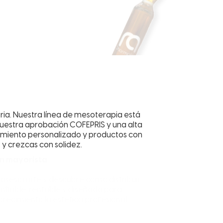
stria. Nuestra línea de mesoterapia está
uestra aprobación COFEPRIS y una alta
amiento personalizado y productos con
 y crezcas con solidez.
ón mayorista
asesorarte y descubre cómo distribuir
onfiable, rentable y diseñada para
crecimiento la estética profesional.
rme como distribuidor Dharmaline