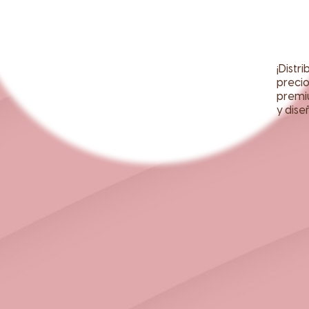
¡Distr
precio
premi
y dise