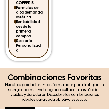
COFEPRIS
descubre cómo
Fórmulas de
distribuir una línea
alta demanda
confiable, rentable y
estética
diseñada para
Rentabilidad
impulsar tu
desde la
crecimiento la
primera
estética profesional.
compra
Un
Asesoría
di
Personalizad
Dh
a
Combinaciones Favoritas
Nuestros productos están formulados para trabajar en
sinergia, permitiendo lograr resultados más rápidos,
visibles y duraderos. Descubre las combinaciones
ideales para cada objetivo estético.